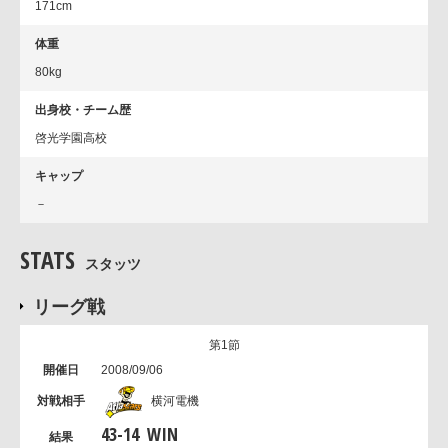
171cm
体重
80kg
出身校・チーム歴
啓光学園高校
キャップ
－
STATS
スタッツ
リーグ戦
第1節
2008/09/06
横河電機
43
-
14
WIN