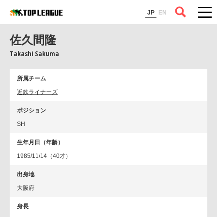
コラム
JP
EN
佐久間隆
Takashi Sakuma
所属チーム
近鉄ライナーズ
ポジション
SH
生年月日（年齢）
1985/11/14（40才）
出身地
大阪府
身長