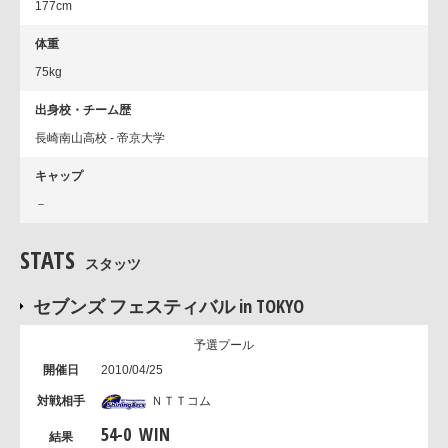
177cm
体重
75kg
出身校・チーム歴
長崎南山高校 - 帝京大学
キャップ
－
STATS
スタッツ
セブンズ フェスティバル in TOKYO
予選プール
2010/04/25
ＮＴＴコム
54
-
0
WIN