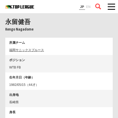
コラム
JP
EN
永留健吾
Kengo Nagadome
所属チーム
福岡サニックスブルース
ポジション
WTB FB
生年月日（年齢）
1982/05/15（44才）
出身地
長崎県
身長