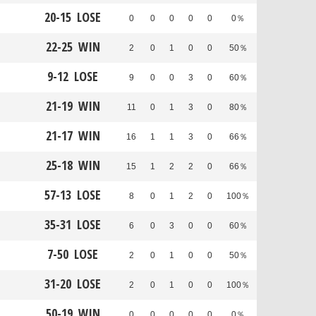
20
-
15
LOSE
0
0
0
0
0
0％
22
-
25
WIN
2
0
1
0
0
50％
9
-
12
LOSE
9
0
0
3
0
60％
21
-
19
WIN
11
0
1
3
0
80％
21
-
17
WIN
16
1
1
3
0
66％
25
-
18
WIN
15
1
2
2
0
66％
57
-
13
LOSE
8
0
1
2
0
100％
35
-
31
LOSE
6
0
3
0
0
60％
7
-
50
LOSE
2
0
1
0
0
50％
31
-
20
LOSE
2
0
1
0
0
100％
50
-
19
WIN
0
0
0
0
0
0％