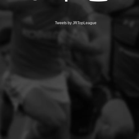
Tweets by JRTopLeague