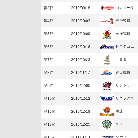
コカコーラ
第3節
2010/09/18
神戸製鋼
第4節
2010/10/03
三洋電機
第5節
2010/10/09
ＮＴＴコム
第6節
2010/10/16
トヨタ
第7節
2010/10/23
豊田織機
第8節
2010/11/27
サントリー
第9節
2010/12/05
サニックス
第10節
2010/12/12
東芝
第11節
2010/12/18
NEC
第12節
2010/12/25
クボタ
第13節
2011/01/10