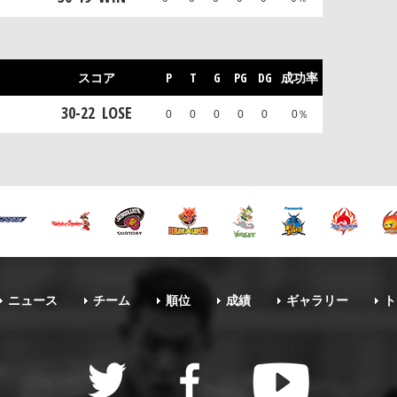
スコア
P
T
G
PG
DG
成功率
30
-
22
LOSE
0
0
0
0
0
0％
ニュース
チーム
順位
成績
ギャラリー
ト