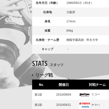
生年月日（年齢）
1980/09/13（45才）
出身地
大阪府
身長
174cm
体重
84kg
出身校・チーム歴
桐蔭学園高校 - 帝京大学
キャップ
－
STATS
スタッツ
リーグ戦
No.
開催日
対戦チーム
リコー
第1節
2010/09/04
ヤマハ
第2節
2010/09/11