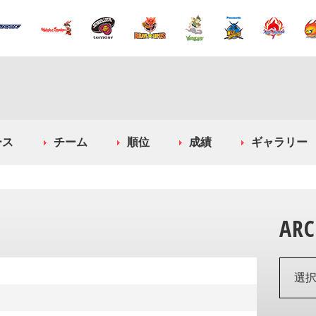
ース
チーム
順位
成績
ギャラリー
ARC
選