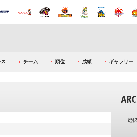
ース
チーム
順位
成績
ギャラリー
ARC
選