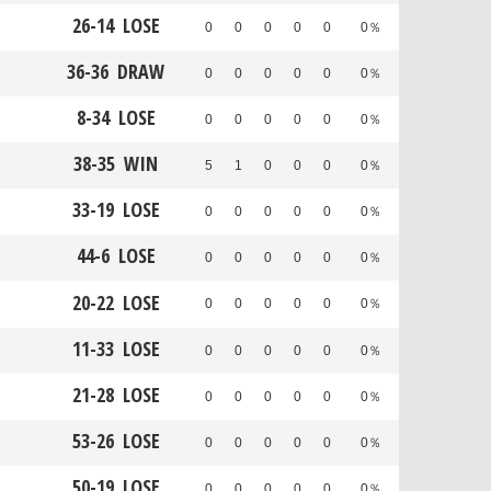
26
-
14
LOSE
0
0
0
0
0
0％
36
-
36
DRAW
0
0
0
0
0
0％
8
-
34
LOSE
0
0
0
0
0
0％
38
-
35
WIN
5
1
0
0
0
0％
33
-
19
LOSE
0
0
0
0
0
0％
44
-
6
LOSE
0
0
0
0
0
0％
20
-
22
LOSE
0
0
0
0
0
0％
11
-
33
LOSE
0
0
0
0
0
0％
21
-
28
LOSE
0
0
0
0
0
0％
53
-
26
LOSE
0
0
0
0
0
0％
50
-
19
LOSE
0
0
0
0
0
0％