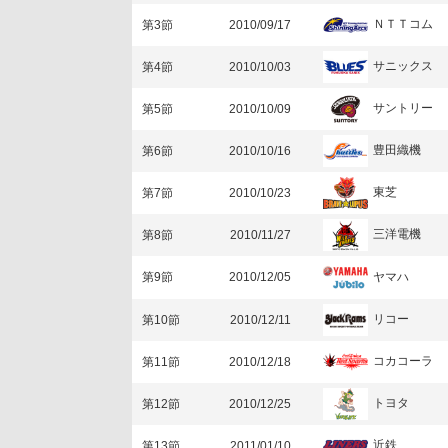
ＮＴＴコム
第3節
2010/09/17
サニックス
第4節
2010/10/03
サントリー
第5節
2010/10/09
豊田織機
第6節
2010/10/16
東芝
第7節
2010/10/23
三洋電機
第8節
2010/11/27
ヤマハ
第9節
2010/12/05
リコー
第10節
2010/12/11
コカコーラ
第11節
2010/12/18
トヨタ
第12節
2010/12/25
近鉄
第13節
2011/01/10