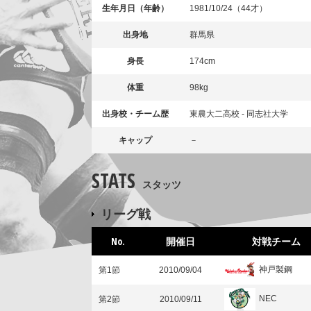
生年月日（年齢）
1981/10/24（44才）
出身地
群馬県
身長
174cm
体重
98kg
出身校・チーム歴
東農大二高校 - 同志社大学
キャップ
－
STATS
スタッツ
リーグ戦
No.
開催日
対戦チーム
神戸製鋼
第1節
2010/09/04
NEC
第2節
2010/09/11