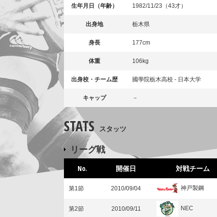
生年月日（年齢）
1982/11/23（43才）
出身地
栃木県
身長
177cm
体重
106kg
出身校・チーム歴
國學院栃木高校 - 日本大学
キャップ
－
STATS
スタッツ
リーグ戦
No.
開催日
対戦チーム
神戸製鋼
第1節
2010/09/04
NEC
第2節
2010/09/11