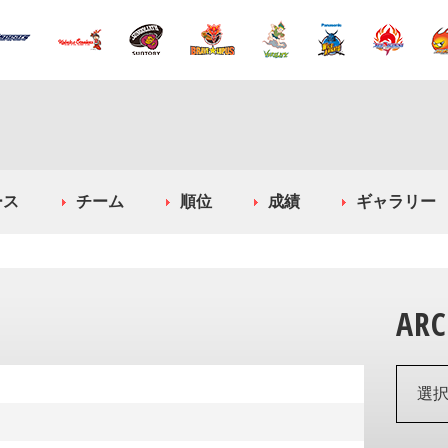
ース
チーム
順位
成績
ギャラリー
ARC
選