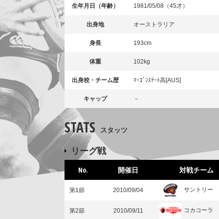
生年月日（年齢）
1981/05/08（45才）
出身地
オーストラリア
身長
193cm
体重
102kg
出身校・チーム歴
ﾏｰｺﾞﾝｽﾃｰﾄ高[AUS]
キャップ
－
STATS
スタッツ
リーグ戦
No.
開催日
対戦チーム
サントリー
第1節
2010/09/04
コカコーラ
第2節
2010/09/11