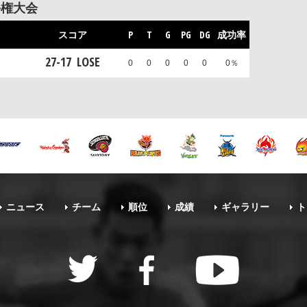
手権大会
スコア
P
T
G
PG
DG
成功率
27
-
17
LOSE
0
0
0
0
0
0％
ニュース
チーム
順位
成績
ギャラリー
ト