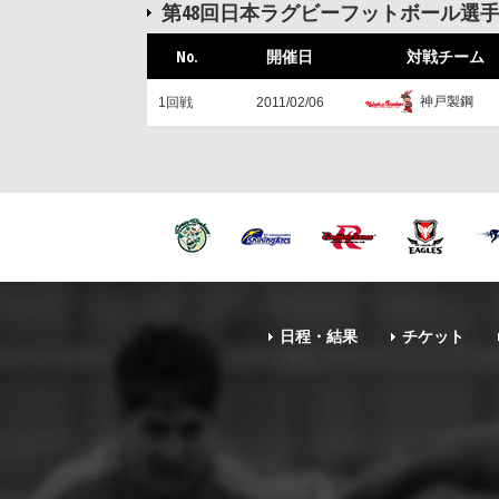
第48回日本ラグビーフットボール選
No.
開催日
対戦チーム
神戸製鋼
1回戦
2011/02/06
日程・結果
チケット