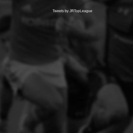
Tweets by JRTopLeague