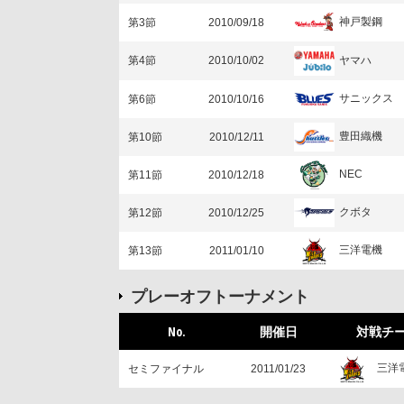
神戸製鋼
第3節
2010/09/18
ヤマハ
第4節
2010/10/02
サニックス
第6節
2010/10/16
豊田織機
第10節
2010/12/11
NEC
第11節
2010/12/18
クボタ
第12節
2010/12/25
三洋電機
第13節
2011/01/10
プレーオフトーナメント
No.
開催日
対戦チ
三洋
セミファイナル
2011/01/23