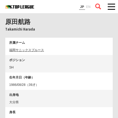
コラム
JP
EN
原田航路
Takamichi Harada
所属チーム
福岡サニックスブルース
ポジション
SH
生年月日（年齢）
1986/08/28（39才）
出身地
大分県
身長