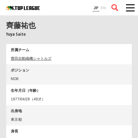
コラム
JP
EN
齊藤祐也
Yuya Saito
所属チーム
豊田自動織機シャトルズ
ポジション
NO8
生年月日（年齢）
1977/04/28（49才）
出身地
東京都
身長