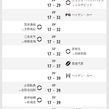
26’
ジョシュ・ベックハイス
-
17
29
ミロデビッド
29’
ベイデン・カー
-
17
32
荒井康植
29’
-
17
32
天野寿紀
三友良平
29’
-
17
32
南橋直哉
32’
具智元
-
17
32
呉味和昌
35’
渡邉弐貴
-
17
37
35’
ベイデン・カー
-
17
39
占部航典
35’
-
17
39
吉田光治郎
庭井祐輔
35’
-
17
39
朴成浩