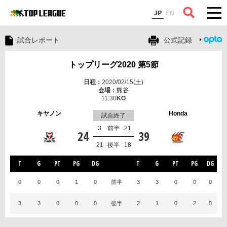
コラム
JP
EN
試合レポート
公式記録
トップリーグ2020 第5節
2020/02/15(土)
熊谷
11:30
キヤノン
Honda
試合終了
3
前半
21
24
39
21
後半
18
T
G
PT
PG
DG
T
G
PT
PG
DG
0
0
0
1
0
前半
3
3
0
0
0
3
3
0
0
0
後半
2
1
0
2
0