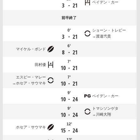
ベイデン・カー
-
3
21
前半
終了
0’
ショーン・トレビー
-
3
21
渡邉弐貴
6’
マイケル・ボンド
-
8
21
7’
田村優
-
10
21
エスピー・マレー
7’
-
10
21
ホセア・サウマキ
9’
ベイデン・カー
-
10
24
9’
トマシソンゲタ
-
10
24
川崎大翔
12’
ホセア・サウマキ
-
15
24
13’