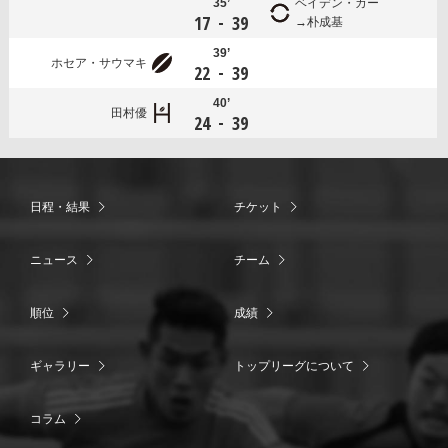
35’
ベイデン・カー
-
17
39
朴成基
39’
ホセア・サウマキ
-
22
39
40’
田村優
-
24
39
日程・結果
チケット
ニュース
チーム
順位
成績
ギャラリー
トップリーグについて
コラム