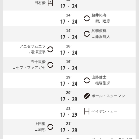
田村優
-
17
24
14’
藤井拓海
-
17
24
鶴川達彦
14’
呉季依典
-
17
24
藤浪輝人
アニセサムエラ
16’
-
17
24
湯澤奨平
五十嵐優
16’
-
17
24
セフ・ファアガセ
19’
山路健太
-
17
24
根塚聖冴
20’
ポール・スクーマン
-
17
29
21’
ベイデン・カー
-
17
29
上田聖
21’
-
17
29
城彰