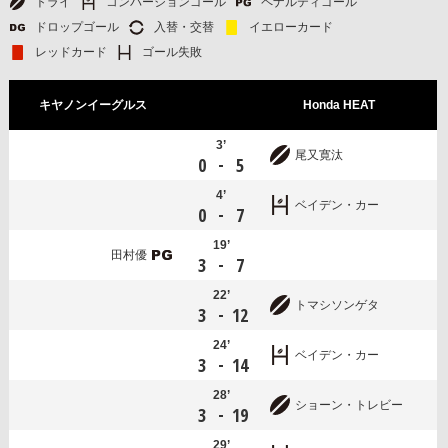
トライ
コンバージョンゴール
ペナルティゴール
ドロップゴール
入替・交替
イエローカード
レッドカード
ゴール失敗
キヤノンイーグルス
Honda HEAT
3’
尾又寛汰
-
0
5
4’
ベイデン・カー
-
0
7
19’
田村優
-
3
7
22’
トマシソンゲタ
-
3
12
24’
ベイデン・カー
-
3
14
28’
ショーン・トレビー
-
3
19
29’