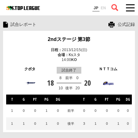
コラム
JP
EN
試合レポート
公式記録
2ndステージ 第3節
2013/12/15(日)
Ksスタ
14:00
クボタ
ＮＴＴコム
試合終了
8
前半
0
18
20
10
後半
20
T
G
PT
PG
DG
T
G
PT
PG
DG
1
0
0
1
0
前半
0
0
0
0
0
1
1
0
1
0
後半
3
1
0
1
0