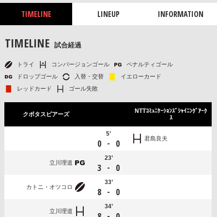
TIMELINE
LINEUP
INFORMATION
TIMELINE
試合経過
トライ
コンバージョンゴール
ペナルティゴール
ドロップゴール
入替・交替
イエローカード
レッドカード
ゴール失敗
NTTｺﾐｭﾆｹｰｼｮﾝｽﾞｼｬｲﾆﾝｸﾞｱｰｸ
クボタスピアーズ
ｽ
5’
君島良夫
-
0
0
23’
立川理道
-
3
0
33’
カトニ・オツコロ
-
8
0
34’
立川理道
-
8
0