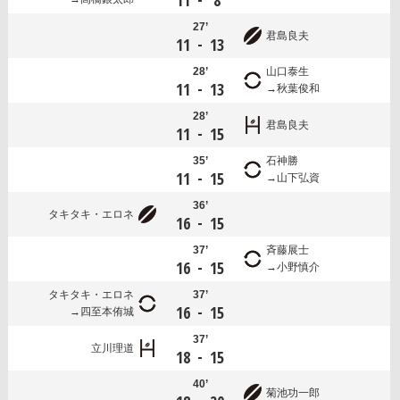
11
8
27’
君島良夫
-
11
13
28’
山口泰生
-
11
13
秋葉俊和
28’
君島良夫
-
11
15
35’
石神勝
-
11
15
山下弘資
36’
タキタキ・エロネ
-
16
15
37’
斉藤展士
-
16
15
小野慎介
タキタキ・エロネ
37’
-
16
15
四至本侑城
37’
立川理道
-
18
15
40’
菊池功一郎