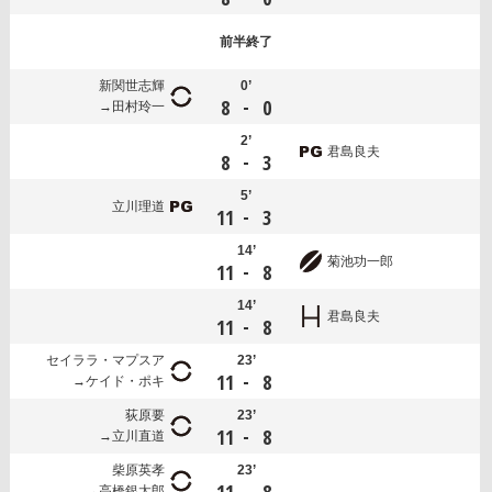
前半
終了
新関世志輝
0’
-
8
0
田村玲一
2’
君島良夫
-
8
3
5’
立川理道
-
11
3
14’
菊池功一郎
-
11
8
14’
君島良夫
-
11
8
セイララ・マプスア
23’
-
11
8
ケイド・ポキ
荻原要
23’
-
11
8
立川直道
柴原英孝
23’
-
高橋銀太郎