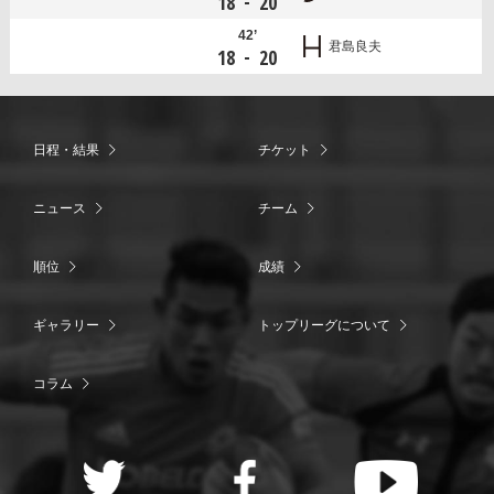
-
18
20
42’
君島良夫
-
18
20
日程・結果
チケット
ニュース
チーム
順位
成績
ギャラリー
トップリーグについて
コラム