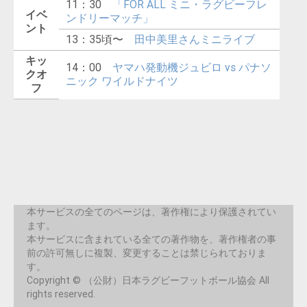
11：30
「FOR ALL ミニ・ラグビーフレ
イベ
ンドリーマッチ」
ント
13：35頃〜
田中美里さんミニライブ
キッ
14：00
ヤマハ発動機ジュビロ vs パナソ
クオ
ニック ワイルドナイツ
フ
本サービスの全てのページは、著作権により保護されてい
ます。
本サービスに含まれている全ての著作物を、著作権者の事
前の許可無しに複製、変更することは禁じられておりま
す。
Copyright © （公財）日本ラグビーフットボール協会 All
rights reserved.