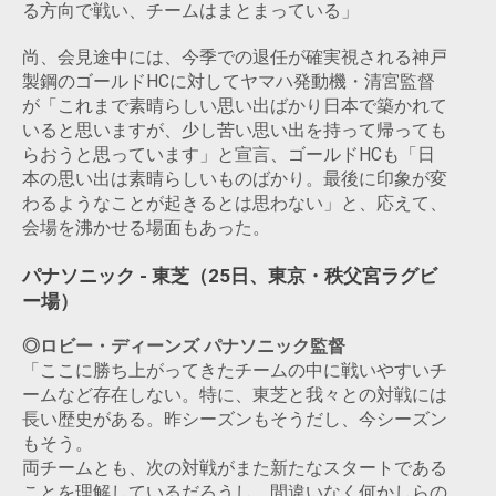
る方向で戦い、チームはまとまっている」
尚、会見途中には、今季での退任が確実視される神戸
製鋼のゴールドHCに対してヤマハ発動機・清宮監督
が「これまで素晴らしい思い出ばかり日本で築かれて
いると思いますが、少し苦い思い出を持って帰っても
らおうと思っています」と宣言、ゴールドHCも「日
本の思い出は素晴らしいものばかり。最後に印象が変
わるようなことが起きるとは思わない」と、応えて、
会場を沸かせる場面もあった。
パナソニック - 東芝（25日、東京・秩父宮ラグビ
ー場）
◎ロビー・ディーンズ パナソニック監督
「ここに勝ち上がってきたチームの中に戦いやすいチ
ームなど存在しない。特に、東芝と我々との対戦には
長い歴史がある。昨シーズンもそうだし、今シーズン
もそう。
両チームとも、次の対戦がまた新たなスタートである
ことを理解しているだろうし、間違いなく何かしらの