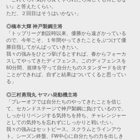
い』と答えたくらい。
ただ、２回目はそうはいかない」
◎橋本大輝 神戸製鋼主将
「トップリーグ創設時以来、優勝から遠ざかっている
ので、今年こそ、１年間やってきたことをぶつけて優
勝目指してがんばっていきたい。
我々の強みをひとつ挙げるとすれば、春からフォーカ
スしてやってきたディフェンス。このディフェンスを
80分間、規律を守って自分たちのスタンダードを出す
ことができれば、自ずと結果はついてくると思ってい
る」
◎三村勇飛丸 ヤマハ発動機主将
「プレーオフでは自分たちのやってきたことを信じ
て、セカンドステージで神戸製鋼に負けているので、
しっかりリベンジする気持ちを持ち、チャレンジャー
としての気持ちを忘れずにしっかりと戦いたい。
我々の強みはセットピース。スクラムとラインアウ
ト。シーズン終盤、FW中心に自分たちの力を出しき