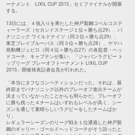
ーナメント LIXIL CUP 2015」セミファイナルが開幕
する。
13日には、４強入りを果たした神戸製鋼コベルコステ
ィーラーズ（セカンドステージ１位＝勝ち点29）、パ
ナソニック ワイルドナイツ（同２位＝勝ち点29）、
東芝ブレイブルーパス（同３位＝勝ち点28）、ヤマハ
発動機ジュビロ（同４位＝勝ち点27）の各監督・ヘッ
ドコーチ、キャプテンが集い、「ジャパンラグビー ト
ップリーグ プレーオフトーナメント LIXIL CUP
2015」開催発表記者会見が行われた。
「本当にタフなコンペティションだった。それは、最
終節までパナソニック以外のプレーオフ進出チームが
決まっていなかったことからも明らかだ。プレーオフ
に勝ち残った４チームはいずれもレベルが高く、シー
ズンを通して素晴らしいラグビーをしたチームばか
り」
レギュラーシーズンのリーグ戦を１位通過した神戸製
鋼のギャリー・ゴールドヘッドコーチがそう語ったと