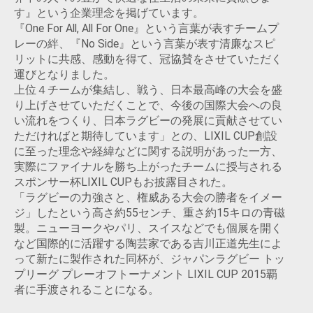
す』という企業理念を掲げています。
『One For All, All For One』という言葉が表すチームプ
レーの絆、『No Side』という言葉が表す清廉なスピ
リットに共感、感動を得て、冠協賛をさせていただく
運びとなりました。
上位４チームが集結し、戦う、日本最高峰の大会を盛
り上げさせていただくことで、今後の国際大会への良
い流れをつくり、日本ラグビーの発展に貢献させてい
ただければと期待しています」との、LIXIL CUP創設
に至った理念や経緯などに関する説明があった一方、
実際にファイナルを勝ち上がったチームに授与される
スポンサー杯LIXIL CUPもお披露目された。
「ラグビーの力強さと、権威ある大会の勝者をイメー
ジ」したという高さ約55センチ、重さ約15キロの青磁
製。ニューヨークやパリ、スイスなどでも個展を開く
など国際的に活躍する陶芸家である吉川正道先生によ
って新たに製作された同杯が、ジャパンラグビー トッ
プリーグ プレーオフトーナメント LIXIL CUP 2015覇
者に手渡されることになる。