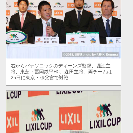
右からパナソニックのディーンズ監督、堀江主
将、東芝・冨岡鉄平HC、森田主将。両チームは
25日に東京・秩父宮で対戦