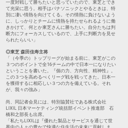
一度対戦して勝ちたいと思っていたので、東芝とでき
て光栄に思う。相手はパナソニックとやるときは、特
別に凄い情熱を向けてくる。その情熱に負けないよう
に、しっかりとチームに情熱を持たせられるように働
きかけて、何とか東芝さんに勝ちたい。自分たちは判
断力にフォーカスしているので、上手に判断力を見せ
られたらいい」
◎東芝 森田佳寿主将
「（今季の）トップリーグが始まる前に、東芝がこの
３つのポイントで全16チームの中で日本一になりたい
ということを書いた。『個の力、方向性、精神性』。
この３つを高めるべくリーグ戦を戦ってきた。日本一
を獲得するに相応しい３つの力を備えている。それ
が、我々の強み」
尚、同記者会見には、特別協賛社である株式会社
LIXIL 日本マーケティング統括部イベント推進部 石
橋和之部長も出席。
「私たちLIXILは『優れた製品とサービスを通じて世
界中の人々の豊かで快適な住生活の未来に貢献しま