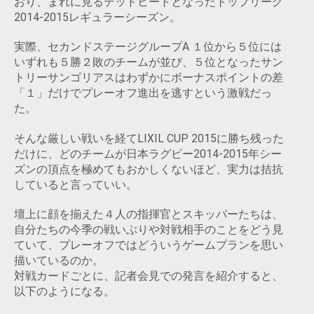
おり、まれに見るデッドヒートとなったトップリーグ
2014-2015レギュラーシーズン。
実際、セカンドステージグループA １位から５位には
いずれも５勝２敗のチームが並び、５位となったサン
トリーサンゴリアスはわずかにボーナスポイントの差
「１」だけでプレーオフ進出を逃すという激戦だっ
た。
そんな厳しい戦いを経てLIXIL CUP 2015に勝ち残った
だけに、どのチームが日本ラグビー2014-2015年シー
ズンの頂点を極めてもおかしくないほど、実力は拮抗
していると言っていい。
壇上に顔を揃えた４人の指揮官とスキッパーたちは、
自分たちの今季の戦いぶりや対戦相手のことをどう見
ていて、プレーオフではどういうゲームプランを思い
描いているのか。
対戦カードごとに、記者会見での発言を紹介すると、
以下のようになる。