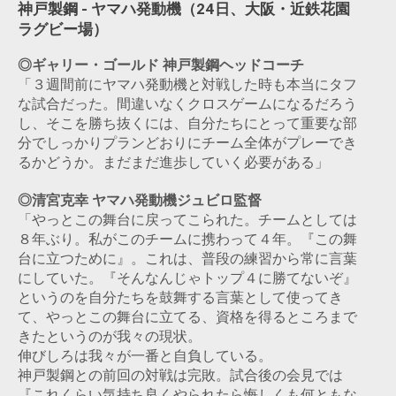
神戸製鋼 - ヤマハ発動機（24日、大阪・近鉄花園
ラグビー場）
◎ギャリー・ゴールド 神戸製鋼ヘッドコーチ
「３週間前にヤマハ発動機と対戦した時も本当にタフ
な試合だった。間違いなくクロスゲームになるだろう
し、そこを勝ち抜くには、自分たちにとって重要な部
分でしっかりプランどおりにチーム全体がプレーでき
るかどうか。まだまだ進歩していく必要がある」
◎清宮克幸 ヤマハ発動機ジュビロ監督
「やっとこの舞台に戻ってこられた。チームとしては
８年ぶり。私がこのチームに携わって４年。『この舞
台に立つために』。これは、普段の練習から常に言葉
にしていた。『そんなんじゃトップ４に勝てないぞ』
というのを自分たちを鼓舞する言葉として使ってき
て、やっとこの舞台に立てる、資格を得るところまで
きたというのが我々の現状。
伸びしろは我々が一番と自負している。
神戸製鋼との前回の対戦は完敗。試合後の会見では
『これくらい気持ち良くやられたら悔しくも何ともな