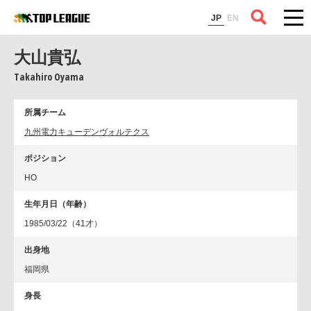
コラム
JP
EN
大山貴弘
Takahiro Oyama
所属チーム
九州電力キューデンヴォルテクス
ポジション
HO
生年月日（年齢）
1985/03/22（41才）
出身地
福岡県
身長