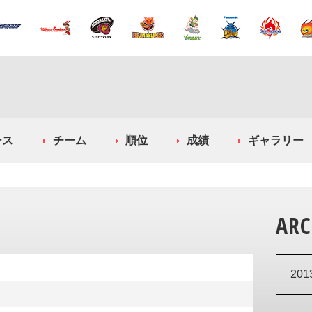
ース
チーム
順位
成績
ギャラリー
ARC
20