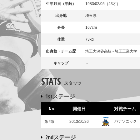
生年月日（年齢）
1983/02/05（43才）
出身地
埼玉県
身長
167cm
体重
73kg
出身校・チーム歴
埼工大深谷高校 - 埼玉工業大学
キャップ
－
STATS
スタッツ
1stステージ
No.
開催日
対戦チーム
パナソニック
第7節
2013/10/26
2ndステージ