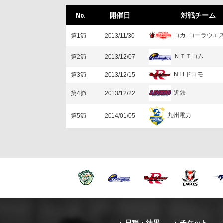
No.
開催日
対戦チーム
コカ･コーラウエ
第1節
2013/11/30
ＮＴＴコム
第2節
2013/12/07
NTTドコモ
第3節
2013/12/15
近鉄
第4節
2013/12/22
九州電力
第5節
2014/01/05
日程・結果
チケット