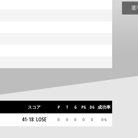
選
スコア
P
T
G
PG
DG
成功率
41
-
18
LOSE
0
0
0
0
0
0％