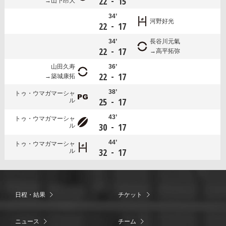
-
22
15
山下昂大
34’
河野好光
-
22
17
34’
長谷川元氣
-
22
17
高平拓弥
山田久寿
36’
-
22
17
築城康拓
38’
トゥ・ウマガマーシャ
-
25
17
ル
43’
トゥ・ウマガマーシャ
-
30
17
ル
44’
トゥ・ウマガマーシャ
-
32
17
ル
日程・結果
チケット
ニュース
チーム