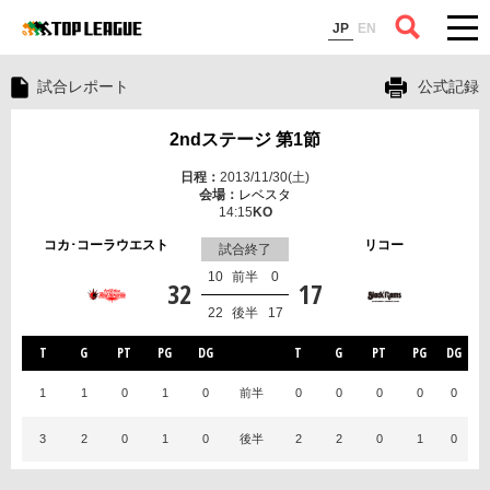
コラム
JP
EN
試合レポート
公式記録
2ndステージ 第1節
2013/11/30(土)
レベスタ
14:15
コカ･コーラウエスト
リコー
試合終了
10
前半
0
32
17
22
後半
17
T
G
PT
PG
DG
T
G
PT
PG
DG
1
1
0
1
0
前半
0
0
0
0
0
3
2
0
1
0
後半
2
2
0
1
0