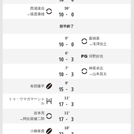
西浦達吉
36’
-
10
0
猿渡康雄
前半
終了
0’
森雄基
-
10
0
滝澤佳之
6’
河野好光
-
10
3
7’
神尾卓志
-
10
3
山本昌太
9’
有田隆平
-
15
3
11’
トゥ・ウマガマーシャ
-
17
3
ル
岩本亮
11’
-
17
3
阿比留健二郎
18’
小柳泰貴
-