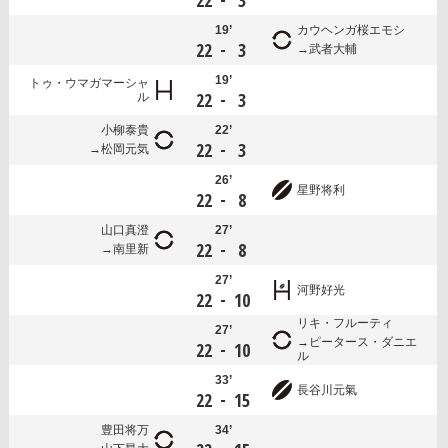
22
3
19’
カウヘンガ桜エモシ
-
22
3
武者大輔
19’
トゥ・ウマガマーシャ
-
22
3
ル
小柳泰貴
22’
-
22
3
松岡元気
26’
星野将利
-
22
8
山口真澄
27’
-
22
8
南里新
27’
河野好光
-
22
10
リキ・フルーティ
27’
ピータース・ダニエ
-
22
10
ル
33’
長谷川元氣
-
22
15
豊田将万
34’