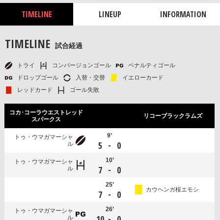
TIMELINE
LINEUP
INFORMATION
TIMELINE
試合経過
トライ
コンバージョンゴール
ペナルティゴール
ドロップゴール
入替・交替
イエローカード
レッドカード
ゴール失敗
コカ･コーラウエストレッド
リコーブラックラムズ
スパークス
9’
トゥ・ウマガマーシャ
-
5
0
ル
10’
トゥ・ウマガマーシャ
-
7
0
ル
25’
カウヘンガ桜エモシ
-
7
0
26’
トゥ・ウマガマーシャ
-
10
0
ル