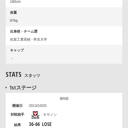
180cm
体重
87kg
出身校・チーム歴
佐賀工業高校 - 帝京大学
キャップ
－
STATS
スタッツ
1stステージ
第6節
2013/10/20
キヤノン
36
-
66
LOSE