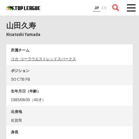
コラム
JP
EN
山田久寿
Hisatoshi Yamada
所属チーム
コカ･コーラウエストレッドスパークス
ポジション
SO CTB FB
生年月日（年齢）
1985/08/30（40才）
出身地
佐賀県
身長