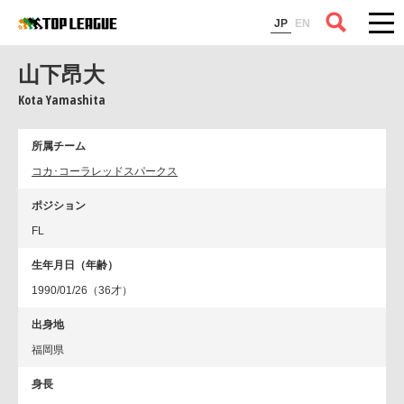
コラム
JP
EN
山下昂大
Kota Yamashita
所属チーム
コカ･コーラレッドスパークス
ポジション
FL
生年月日（年齢）
1990/01/26（36才）
出身地
福岡県
身長