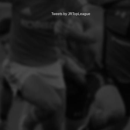
Tweets by JRTopLeague