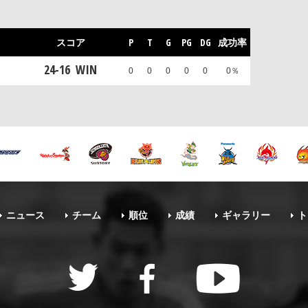
スコア
P
T
G
PG
DG
成功率
24
-
16
WIN
0
0
0
0
0
0％
ニュース
チーム
順位
成績
ギャラリー
ト