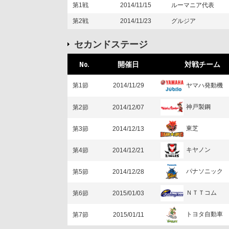
第1戦
2014/11/15
ルーマニア代表
第2戦
2014/11/23
グルジア
セカンドステージ
No.
開催日
対戦チーム
ヤマハ発動機
第1節
2014/11/29
神戸製鋼
第2節
2014/12/07
東芝
第3節
2014/12/13
キヤノン
第4節
2014/12/21
パナソニック
第5節
2014/12/28
ＮＴＴコム
第6節
2015/01/03
トヨタ自動車
第7節
2015/01/11