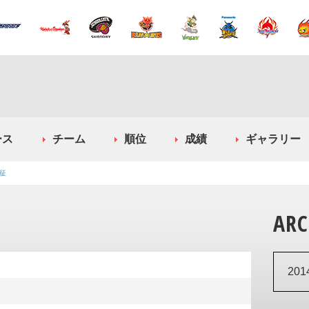
ース
チーム
順位
成績
ギャラリー
征
ARC
20