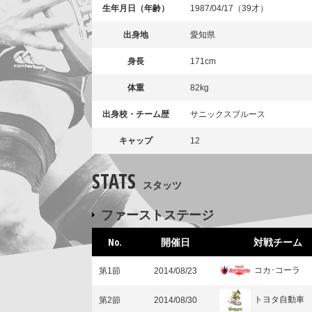
生年月日（年齢）
1987/04/17（39才）
出身地
愛知県
身長
171cm
体重
82kg
出身校・チーム歴
サニックスブルース
キャップ
12
STATS
スタッツ
ファーストステージ
No.
開催日
対戦チーム
コカ･コーラ
第1節
2014/08/23
トヨタ自動車
第2節
2014/08/30