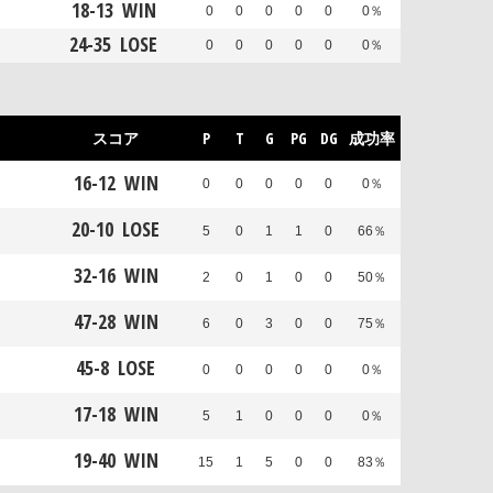
18
-
13
WIN
0
0
0
0
0
0％
24
-
35
LOSE
0
0
0
0
0
0％
スコア
P
T
G
PG
DG
成功率
16
-
12
WIN
0
0
0
0
0
0％
20
-
10
LOSE
5
0
1
1
0
66％
32
-
16
WIN
2
0
1
0
0
50％
47
-
28
WIN
6
0
3
0
0
75％
45
-
8
LOSE
0
0
0
0
0
0％
17
-
18
WIN
5
1
0
0
0
0％
19
-
40
WIN
15
1
5
0
0
83％