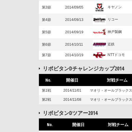
キヤノン
第3節
2014/09/05
リコー
第4節
2014/09/13
神戸製鋼
第5節
2014/09/19
近鉄
第6節
2014/10/11
NTTドコモ
第7節
2014/10/19
リポビタンDチャレンジカップ2014
No.
開催日
対戦チーム
第1戦
2014/11/01
マオリ・オールブラック
第2戦
2014/11/08
マオリ・オールブラック
リポビタンDツアー2014
No.
開催日
対戦チーム