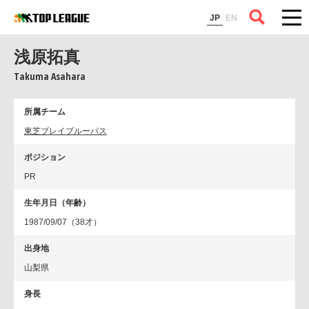
コラム
JP
EN
浅原拓真
Takuma Asahara
所属チーム
東芝ブレイブルーパス
ポジション
PR
生年月日（年齢）
1987/09/07（38才）
出身地
山梨県
身長