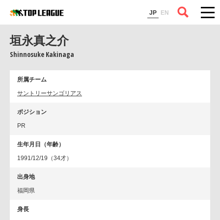
コラム
JP
EN
垣永真之介
Shinnosuke Kakinaga
所属チーム
サントリーサンゴリアス
ポジション
PR
生年月日（年齢）
1991/12/19（34才）
出身地
福岡県
身長