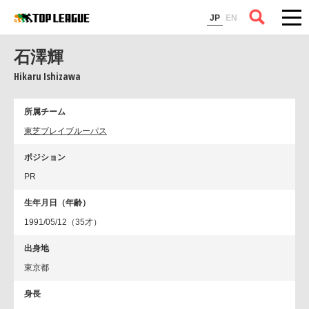
コラム
JP
EN
石澤輝
Hikaru Ishizawa
所属チーム
東芝ブレイブルーパス
ポジション
PR
生年月日（年齢）
1991/05/12（35才）
出身地
東京都
身長