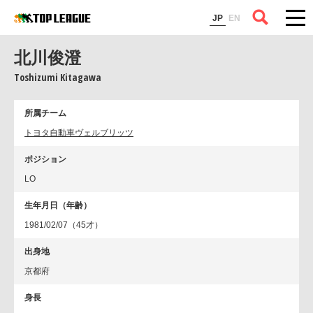
コラム
JP
EN
北川俊澄
Toshizumi Kitagawa
所属チーム
トヨタ自動車ヴェルブリッツ
ポジション
LO
生年月日（年齢）
1981/02/07（45才）
出身地
京都府
身長