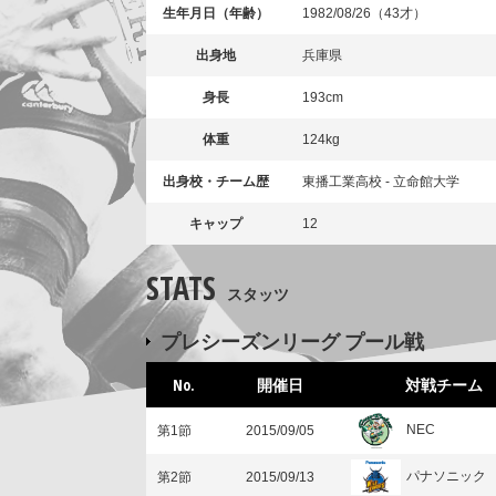
生年月日（年齢）
1982/08/26（43才）
出身地
兵庫県
身長
193cm
体重
124kg
出身校・チーム歴
東播工業高校 - 立命館大学
キャップ
12
STATS
スタッツ
プレシーズンリーグ プール戦
No.
開催日
対戦チーム
NEC
第1節
2015/09/05
パナソニック
第2節
2015/09/13