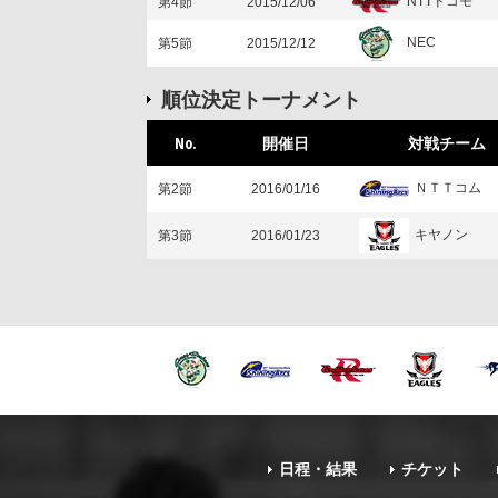
NTTドコモ
第4節
2015/12/06
NEC
第5節
2015/12/12
順位決定トーナメント
No.
開催日
対戦チーム
ＮＴＴコム
第2節
2016/01/16
キヤノン
第3節
2016/01/23
日程・結果
チケット