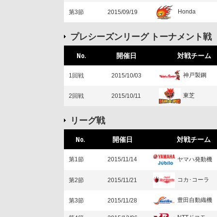
Honda
第3節
2015/09/19
プレシーズンリーグ トーナメント戦
No.
開催日
対戦チーム
神戸製鋼
1回戦
2015/10/03
東芝
2回戦
2015/10/11
リーグ戦
No.
開催日
対戦チーム
ヤマハ発動機
第1節
2015/11/14
コカ･コーラ
第2節
2015/11/21
豊田自動織機
第3節
2015/11/28