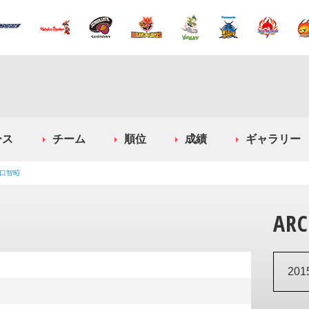
ース
チーム
順位
成績
ギャラリー
口智昭
ARC
20