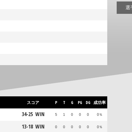
選
スコア
P
T
G
PG
DG
成功率
34
-
25
WIN
5
1
0
0
0
0％
13
-
18
WIN
0
0
0
0
0
0％