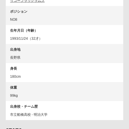
リコーブラックラムズ
ポジション
NO8
生年月日（年齢）
1993/11/24（32才）
出身地
長野県
身長
180cm
体重
99kg
出身校・チーム歴
市立船橋高校 - 明治大学