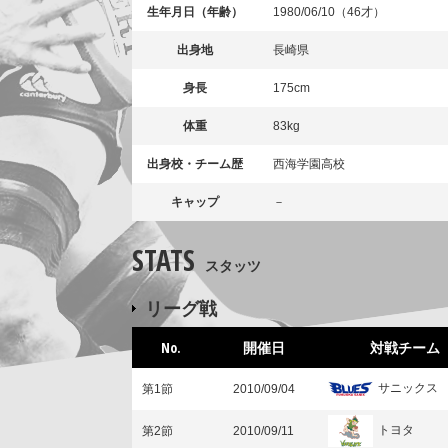
生年月日（年齢）
1980/06/10（46才）
出身地
長崎県
身長
175cm
体重
83kg
出身校・チーム歴
西海学園高校
キャップ
－
STATS
スタッツ
リーグ戦
No.
開催日
対戦チーム
サニックス
第1節
2010/09/04
トヨタ
第2節
2010/09/11