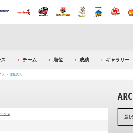
ース
チーム
順位
成績
ギャラリー
クス
徳住茂久
ARC
ークス
選