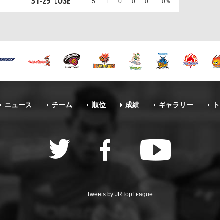
31
-
29
LOSE
5
1
0
0
0
0％
ニュース
チーム
順位
成績
ギャラリー
ト
Tweets by JRTopLeague