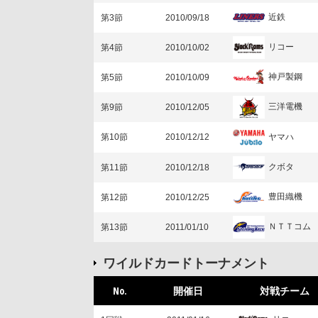
近鉄
第3節
2010/09/18
リコー
第4節
2010/10/02
神戸製鋼
第5節
2010/10/09
三洋電機
第9節
2010/12/05
ヤマハ
第10節
2010/12/12
クボタ
第11節
2010/12/18
豊田織機
第12節
2010/12/25
ＮＴＴコム
第13節
2011/01/10
ワイルドカードトーナメント
No.
開催日
対戦チーム