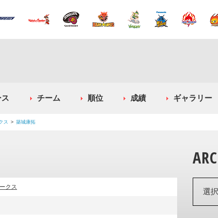
ース
チーム
順位
成績
ギャラリー
クス
築城康拓
ARC
ークス
選