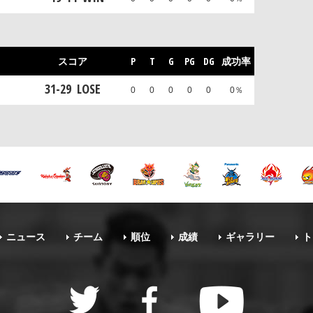
スコア
P
T
G
PG
DG
成功率
31
-
29
LOSE
0
0
0
0
0
0％
ニュース
チーム
順位
成績
ギャラリー
ト