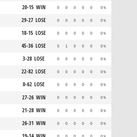
20
-
15
WIN
0
0
0
0
0
0％
29
-
27
LOSE
0
0
0
0
0
0％
18
-
15
LOSE
0
0
0
0
0
0％
45
-
36
LOSE
5
1
0
0
0
0％
3
-
28
LOSE
0
0
0
0
0
0％
22
-
82
LOSE
0
0
0
0
0
0％
0
-
62
LOSE
0
0
0
0
0
0％
27
-
26
WIN
0
0
0
0
0
0％
21
-
28
WIN
0
0
0
0
0
0％
26
-
31
WIN
0
0
0
0
0
0％
19
-
14
WIN
0
0
0
0
0
0％