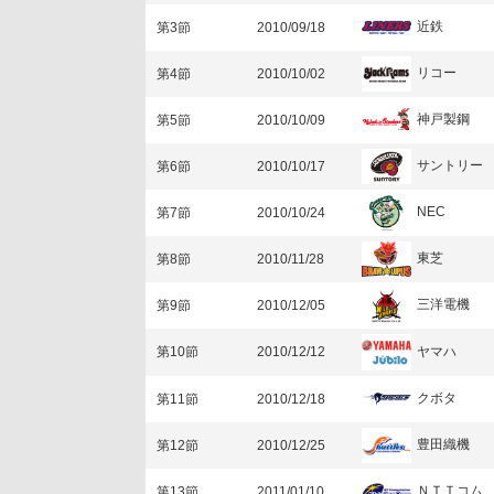
近鉄
第3節
2010/09/18
リコー
第4節
2010/10/02
神戸製鋼
第5節
2010/10/09
サントリー
第6節
2010/10/17
NEC
第7節
2010/10/24
東芝
第8節
2010/11/28
三洋電機
第9節
2010/12/05
ヤマハ
第10節
2010/12/12
クボタ
第11節
2010/12/18
豊田織機
第12節
2010/12/25
ＮＴＴコム
第13節
2011/01/10