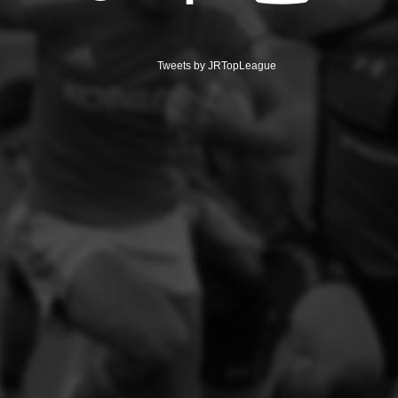
Tweets by JRTopLeague