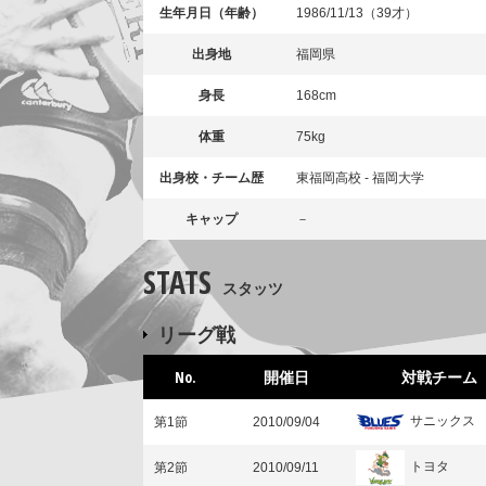
生年月日（年齢）
1986/11/13（39才）
出身地
福岡県
身長
168cm
体重
75kg
出身校・チーム歴
東福岡高校 - 福岡大学
キャップ
－
STATS
スタッツ
リーグ戦
No.
開催日
対戦チーム
サニックス
第1節
2010/09/04
トヨタ
第2節
2010/09/11