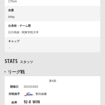
175cm
体重
84kg
出身校・チーム歴
日川高校 - 関東学院大学
キャップ
－
STATS
スタッツ
リーグ戦
第4節
2010/10/02
豊田織機
92
-
8
WIN