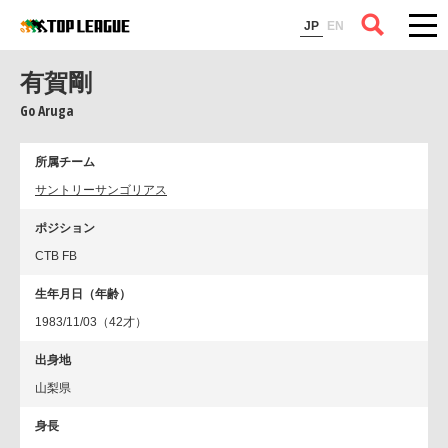
コラム
JP
EN
有賀剛
Go Aruga
所属チーム
サントリーサンゴリアス
ポジション
CTB FB
生年月日（年齢）
1983/11/03（42才）
出身地
山梨県
身長