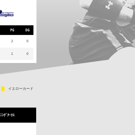
PG
DG
2
0
1
0
イエローカード
ﾆﾝｸﾞｱｰｸｽ