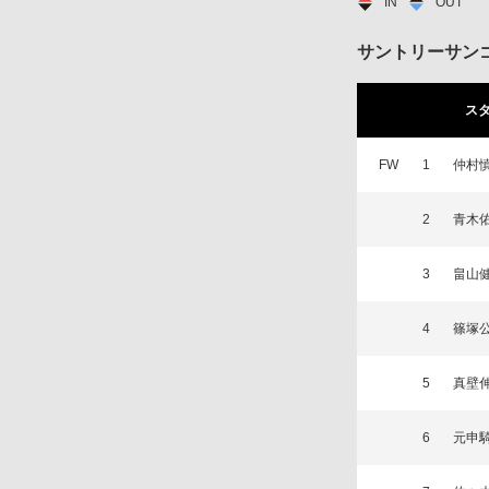
IN
OUT
サントリーサン
ス
FW
1
仲村
2
青木
3
畠山
4
篠塚
5
真壁
6
元申