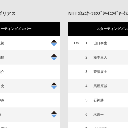
ゴリアス
NTTｺﾐｭﾆｹｰｼｮﾝｽﾞｼｬｲﾆﾝｸﾞｱｰｸｽ
ターティングメンバー
スターティングメン
慎祐
FW
1
山口泰生
佑輔
2
種本直人
健介
3
斉藤展士
公史
4
馬屋原誠
伸弥
5
石神勝
騎
6
木曽一