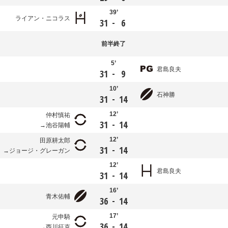
39’
ライアン・ニコラス
-
31
6
前半
終了
5’
君島良夫
-
31
9
10’
石神勝
-
31
14
12’
仲村慎祐
-
31
14
池谷陽輔
12’
田原耕太郎
-
31
14
ジョージ・グレーガン
12’
君島良夫
-
31
14
16’
青木佑輔
-
36
14
17’
元申騎
-
36
14
西川征克