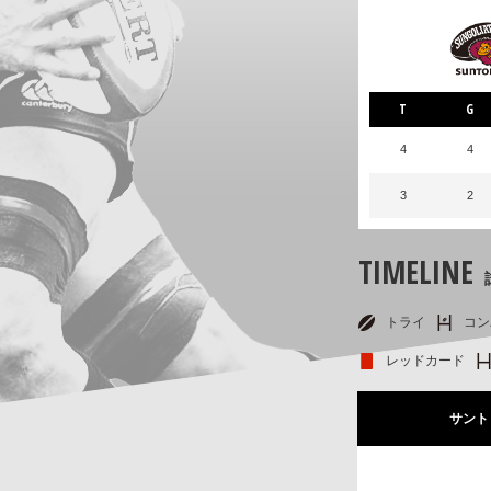
T
G
4
4
3
2
TIMELINE
トライ
コン
レッドカード
サント