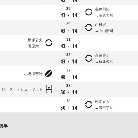
29’
友井川拓
-
43
14
沼尻大輝
29’
西村渉
-
43
14
中山浩司
31’
篠塚公史
-
43
14
田原太一
32’
斉藤展士
-
43
14
秋葉俊和
37’
小野澤宏時
-
48
14
38’
ピーター・ヒューワット
-
50
14
38’
種本直人
-
50
14
濱田宇功
選手