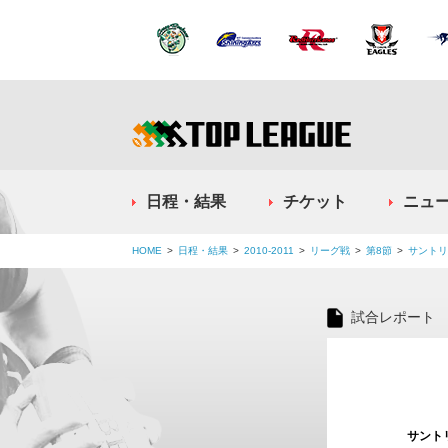
日程・結果
チケット
ニュ
HOME
日程・結果
2010-2011
リーグ戦
第8節
サントリ
試合レポート
サント