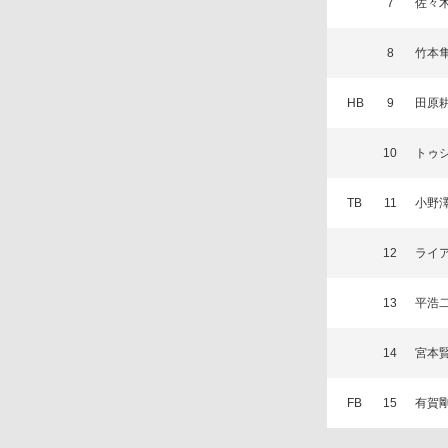
7
佐々
8
竹本
HB
9
田原
10
トゥ
TB
11
小野
12
ライ
13
平浩
14
宮本
FB
15
有賀