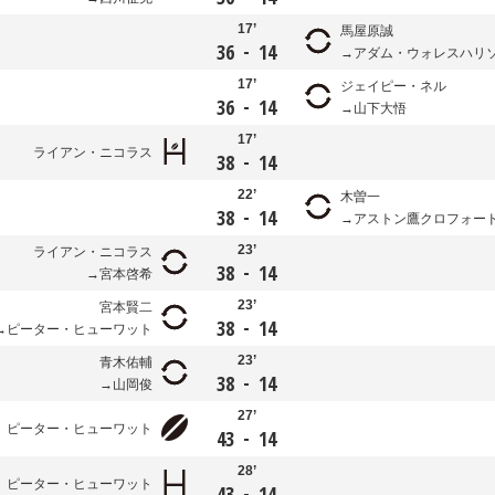
17’
馬屋原誠
-
36
14
アダム・ウォレスハリ
17’
ジェイピー・ネル
-
36
14
山下大悟
17’
ライアン・ニコラス
-
38
14
22’
木曽一
-
38
14
アストン鷹クロフォー
23’
ライアン・ニコラス
-
38
14
宮本啓希
23’
宮本賢二
-
38
14
ピーター・ヒューワット
23’
青木佑輔
-
38
14
山岡俊
27’
ピーター・ヒューワット
-
43
14
28’
ピーター・ヒューワット
-
43
14