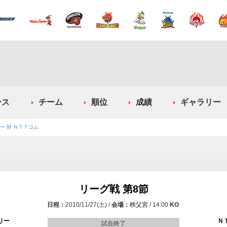
ース
チーム
順位
成績
ギャラリー
ー 対 ＮＴＴコム
リーグ戦 第8節
2010/11/27(土)
秩父宮
14:00
リー
Ｎ
試合終了