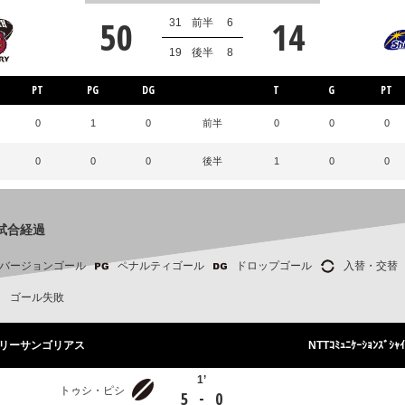
50
14
31
前半
6
19
後半
8
PT
PG
DG
T
G
PT
0
1
0
前半
0
0
0
0
0
0
後半
1
0
0
試合経過
バージョンゴール
ペナルティゴール
ドロップゴール
入替・交替
ゴール失敗
リーサンゴリアス
NTTｺﾐｭﾆｹｰｼｮﾝｽﾞｼｬｲ
1’
トゥシ・ピシ
-
5
0