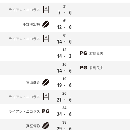
2’
ライアン・ニコラス
-
7
0
6’
小野澤宏時
-
12
0
6’
ライアン・ニコラス
-
14
0
12’
君島良夫
-
14
3
16’
君島良夫
-
14
6
19’
畠山健介
-
19
6
20’
ライアン・ニコラス
-
21
6
34’
ライアン・ニコラス
-
24
6
38’
真壁伸弥
-
29
6