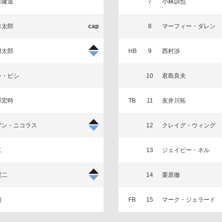
木隆道
7
小林訓也
隼太郎
8
マーフィー・ダレン
耕太郎
HB
9
西村渉
シ・ピシ
10
君島良夫
澤宏時
TB
11
友井川拓
アン・ニコラス
12
クレイグ・ウィング
二
13
ジェイピー・ネル
賢二
14
栗原徹
剛
FB
15
マーク・ジェラード