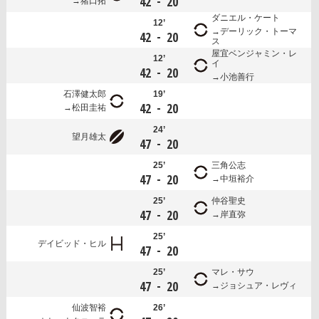
-
42
20
猪口拓
ダニエル・ケート
12’
デーリック・トーマ
-
42
20
ス
屋宜ベンジャミン・レ
12’
イ
-
42
20
小池善行
石澤健太郎
19’
-
42
20
松田圭祐
24’
望月雄太
-
47
20
25’
三角公志
-
47
20
中垣裕介
25’
仲谷聖史
-
47
20
岸直弥
25’
デイビッド・ヒル
-
47
20
25’
マレ・サウ
-
47
20
ジョシュア・レヴィ
仙波智裕
26’