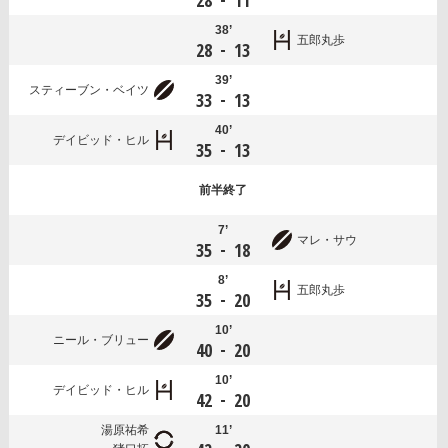
28
11
38’
五郎丸歩
-
28
13
39’
スティーブン・ベイツ
-
33
13
40’
デイビッド・ヒル
-
35
13
前半
終了
7’
マレ・サウ
-
35
18
8’
五郎丸歩
-
35
20
10’
ニール・ブリュー
-
40
20
10’
デイビッド・ヒル
-
42
20
湯原祐希
11’