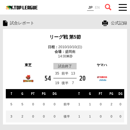
コラム
JP
EN
試合レポート
公式記録
リーグ戦 第5節
2010/10/10(日)
盛岡南
14:00
東芝
ヤマハ
試合終了
35
前半
13
54
20
19
後半
7
T
G
PT
PG
DG
T
G
PT
PG
DG
5
5
0
0
0
前半
1
1
0
2
0
3
2
0
0
0
後半
1
1
0
0
0