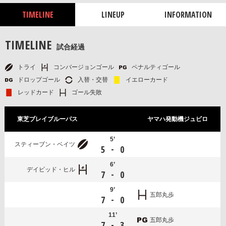
TIMELINE
LINEUP
INFORMATION
TIMELINE
試合経過
トライ
コンバージョンゴール
ペナルティゴール
ドロップゴール
入替・交替
イエローカード
レッドカード
ゴール失敗
東芝ブレイブルーパス
ヤマハ発動機ジュビロ
5’
スティーブン・ベイツ
-
5
0
6’
デイビッド・ヒル
-
7
0
9’
五郎丸歩
-
7
0
11’
五郎丸歩
-
7
3