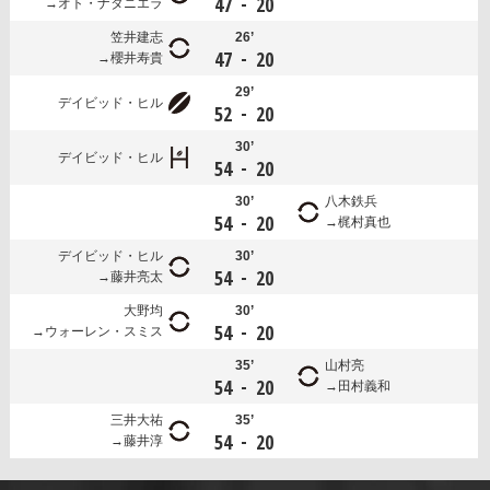
-
47
20
オト・ナタニエラ
笠井建志
26’
-
47
20
櫻井寿貴
29’
デイビッド・ヒル
-
52
20
30’
デイビッド・ヒル
-
54
20
30’
八木鉄兵
-
54
20
梶村真也
デイビッド・ヒル
30’
-
54
20
藤井亮太
大野均
30’
-
54
20
ウォーレン・スミス
35’
山村亮
-
54
20
田村義和
三井大祐
35’
-
54
20
藤井淳