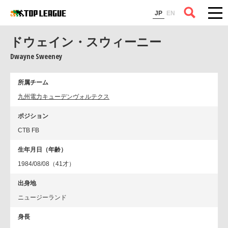
コラム
JP
EN
ドウェイン・スウィーニー
Dwayne Sweeney
所属チーム
九州電力キューデンヴォルテクス
ポジション
CTB FB
生年月日（年齢）
1984/08/08（41才）
出身地
ニュージーランド
身長