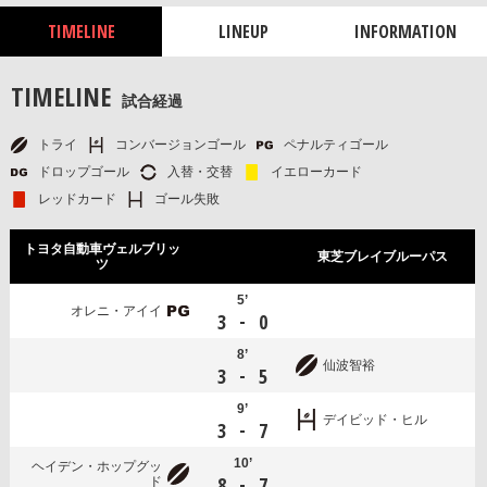
TIMELINE
LINEUP
INFORMATION
TIMELINE
試合経過
トライ
コンバージョンゴール
ペナルティゴール
ドロップゴール
入替・交替
イエローカード
レッドカード
ゴール失敗
トヨタ自動車ヴェルブリッ
東芝ブレイブルーパス
ツ
5’
オレニ・アイイ
-
3
0
8’
仙波智裕
-
3
5
9’
デイビッド・ヒル
-
3
7
10’
ヘイデン・ホップグッ
-
8
7
ド