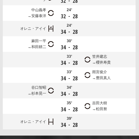
-
32
28
中山義孝
24’
-
32
28
安藤泰洋
24’
オレニ・アイイ
-
34
28
麻田一平
30’
-
34
28
和田耕二
33’
笠井建志
-
34
28
櫻井寿貴
33’
雨宮俊介
-
34
28
豊田真人
谷口智昭
34’
-
34
28
杉本晃一
35’
吉田大樹
-
34
28
松田努
39’
オレニ・アイイ
-
34
28