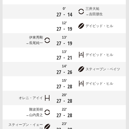
0’
三井大祐
-
27
14
吉田朋生
12’
デイビッド・ヒル
-
27
19
伊東秀剛
13’
-
27
19
長尾純一
13’
デイビッド・ヒル
-
27
21
14’
スティーブン・ベイツ
-
27
26
15’
デイビッド・ヒル
-
27
28
20’
オレニ・アイイ
-
27
28
難波英樹
22’
-
27
28
山内貴之
23’
スティーブン・イェー
ツ