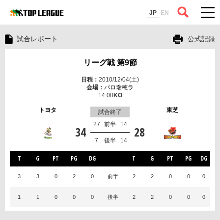
コラム
JP
EN
試合レポート
公式記録
リーグ戦 第9節
2010/12/04(土)
パロ瑞穂ラ
14:00
トヨタ
東芝
試合終了
27
前半
14
34
28
7
後半
14
T
G
PT
PG
DG
T
G
PT
PG
DG
3
3
0
2
0
前半
2
2
0
0
0
1
1
0
0
0
後半
2
2
0
0
0