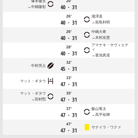
塚本健太
20’
-
40
31
中鶴隆彰
26’
瀧澤直
-
40
31
前島利明
26’
中嶋大希
-
40
31
木村友憲
アマナキ・サヴィエテ
28’
ィ
-
40
31
釜池真道
32’
中村亮土
-
45
31
33’
マット・ギタウ
-
47
31
マット・ギタウ
35’
-
47
31
田村煕
37’
飯山竜太
-
47
31
高平祐輝
47’
サナイラ・ワクァ
-
47
31