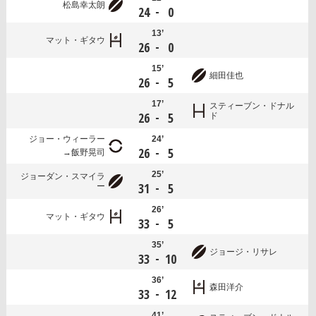
松島幸太朗
-
24
0
13’
マット・ギタウ
-
26
0
15’
細田佳也
-
26
5
17’
スティーブン・ドナル
-
26
5
ド
ジョー・ウィーラー
24’
-
26
5
飯野晃司
25’
ジョーダン・スマイラ
-
31
5
ー
26’
マット・ギタウ
-
33
5
35’
ジョージ・リサレ
-
33
10
36’
森田洋介
-
33
12
41’