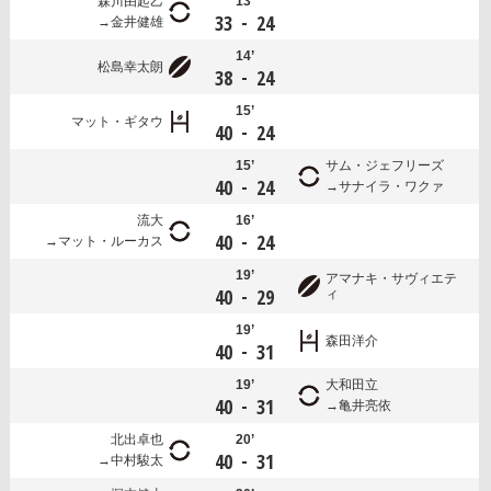
森川由起乙
13’
-
33
24
金井健雄
14’
松島幸太朗
-
38
24
15’
マット・ギタウ
-
40
24
15’
サム・ジェフリーズ
-
40
24
サナイラ・ワクァ
流大
16’
-
40
24
マット・ルーカス
19’
アマナキ・サヴィエテ
-
40
29
ィ
19’
森田洋介
-
40
31
19’
大和田立
-
40
31
亀井亮依
北出卓也
20’
-
40
31
中村駿太