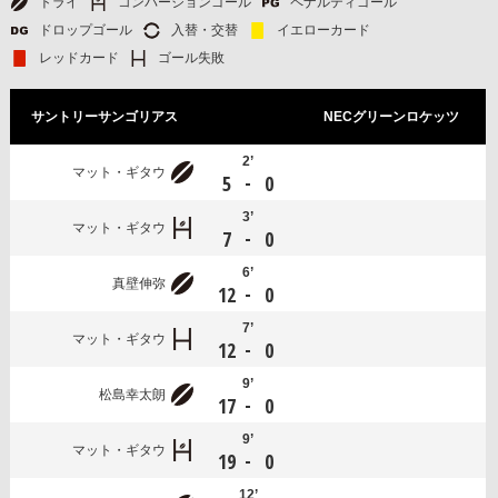
トライ
コンバージョンゴール
ペナルティゴール
ドロップゴール
入替・交替
イエローカード
レッドカード
ゴール失敗
サントリーサンゴリアス
NECグリーンロケッツ
2’
マット・ギタウ
-
5
0
3’
マット・ギタウ
-
7
0
6’
真壁伸弥
-
12
0
7’
マット・ギタウ
-
12
0
9’
松島幸太朗
-
17
0
9’
マット・ギタウ
-
19
0
12’