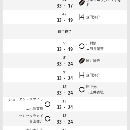
スティーブン・ドナル
-
33
17
ド
42’
森田洋介
-
33
19
前半
終了
5’
川村慎
-
33
19
臼井陽亮
8’
臼井陽亮
-
33
24
9’
森田洋介
-
33
24
12’
田中光
-
33
24
土井貴弘
ジョーダン・スマイラ
13’
ー
-
33
24
小澤直輝
セミセタラカイ
13’
-
33
24
畠山健介