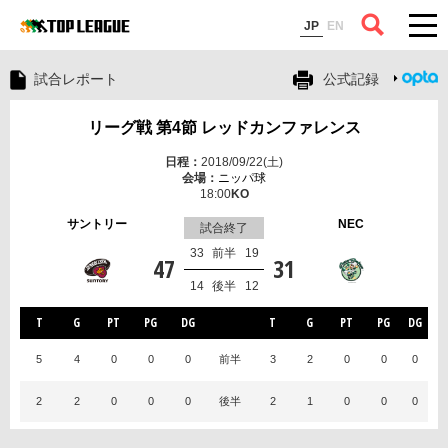
コラム
JP
EN
試合レポート
公式記録
リーグ戦 第4節 レッドカンファレンス
2018/09/22(土)
ニッパ球
18:00
サントリー
NEC
試合終了
33
前半
19
47
31
14
後半
12
T
G
PT
PG
DG
T
G
PT
PG
DG
5
4
0
0
0
前半
3
2
0
0
0
2
2
0
0
0
後半
2
1
0
0
0